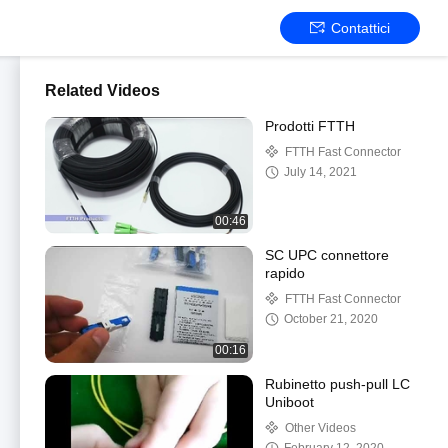
Contattici
Related Videos
Prodotti FTTH
FTTH Fast Connector
July 14, 2021
00:46
SC UPC connettore
rapido
FTTH Fast Connector
October 21, 2020
00:16
Rubinetto push-pull LC
Uniboot
Other Videos