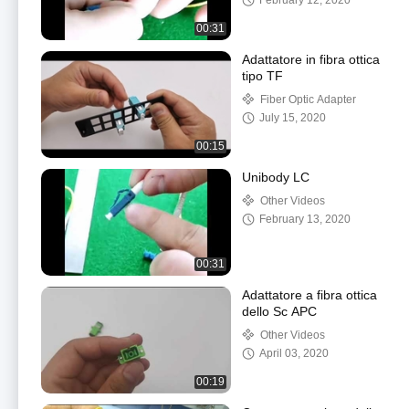
February 12, 2020
00:31
Adattatore in fibra ottica
tipo TF
Fiber Optic Adapter
July 15, 2020
00:15
Unibody LC
Other Videos
February 13, 2020
00:31
Adattatore a fibra ottica
dello Sc APC
Other Videos
April 03, 2020
00:19