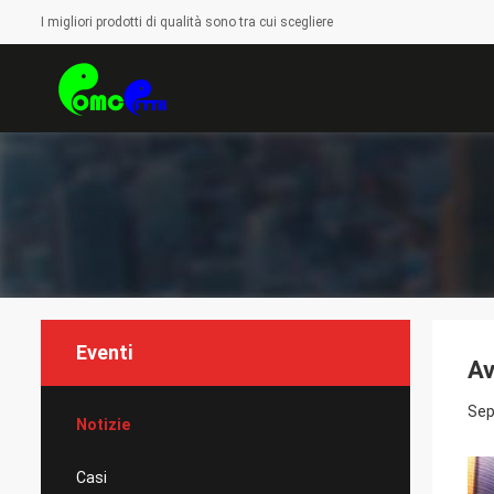
I migliori prodotti di qualità sono tra cui scegliere
Eventi
Av
Sep
Notizie
Casi