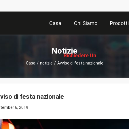
Casa
Chi Siamo
Prodotti
描
述
Notizie
Richiedere Un
Casa
/
notizie
/
Avviso di festa nazionale
Preventivo
viso di festa nazionale
tember 6, 2019